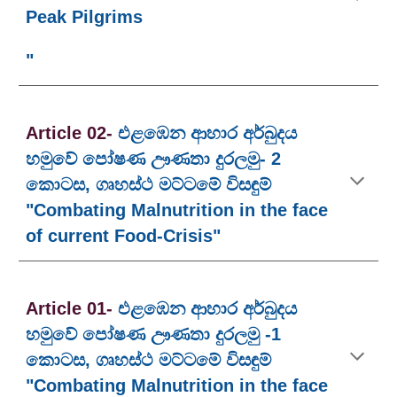
Peak Pilgrims
"
Article 02-
එළඹෙන ආහාර අර්බුදය
හමුවේ පෝෂණ ඌණතා දුරලමු- 2
කොටස, ගෘහස්ථ මට්ටමේ විසඳුම්
"Combating Malnutrition in the face
of current Food-Crisis"
Article 01-
එළඹෙන ආහාර අර්බුදය
හමුවේ පෝෂණ ඌණතා දුරලමු
-
1
කොටස
,
ගෘහස්ථ මට්ටමේ විසඳුම්
"Combating Malnutrition in the face