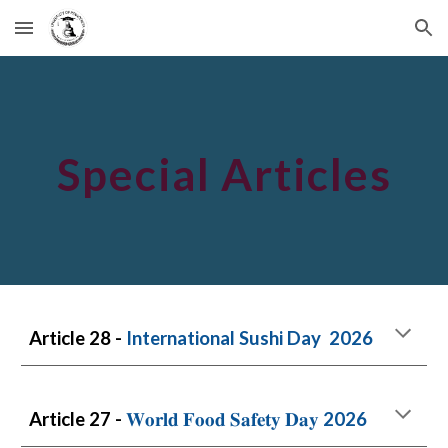
Skip to main content
Skip to navigation
Special Articles
Article 28 -
International Sushi Day
2026
Article 27 -
𝐖𝐨𝐫𝐥𝐝 𝐅𝐨𝐨𝐝 𝐒𝐚𝐟𝐞𝐭𝐲 𝐃𝐚𝐲
2026